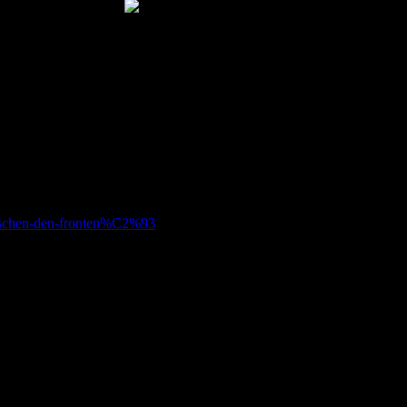
n-fehlen-schwere-verteidigerinnen-53642828.bild.html
-reden-52791430.bild.html
wischen-den-fronten%C2%93
e-schoenste-fit-fuers-kroenchen-54620476.bild.html
e-leben-55063234.bild.html