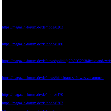
Links - Publikationen
https://magazin-forum.de/de/node/8203
https://www.bild.de/regional/saarland/football-spieler/football-fraue
https://magazin-forum.de/de/node/8180
https://www.bild.de/regional/saarland/saarland/die-rollenspieler-von
https://magazin-forum.de/de/news/politik/g20-%C2%84ich-stand-z
https://www.bild.de/regional/saarland/saarland/hier-macht-sich-unser
https://magazin-forum.de/de/news/hier-braut-sich-was-zusammen
https://www.bild.de/regional/saarland/unfaelle/arbeitsunfall-zerstoert
https://magazin-forum.de/de/node/6470
https://magazin-forum.de/de/node/6307