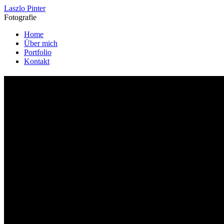
Laszlo Pinter
Fotografie
Home
Über mich
Portfolio
Kontakt
Über mich
47 Jahre Lebenserfahrung. 15 Jahre Kameraerfahrung. Und immer gan
Ich bin freiberuflicher Journalist und Fotograf – und ich erzähle Gesc
Ob Reportagen für Print und Online, Porträts, Hochzeiten, Taufen, Ge
und fotografischem Blick.
Verlässlichkeit, Qualität und Fairness sind für mich keine Floskeln, s
Für Redaktionen. Für Agenturen. Für Menschen mit Anspruch.